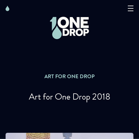
Skip
Skip
to
to
content
navigation
La Fondation
Événements
Nouvelles
ART FOR ONE DROP
Matter of Art
Art for One Drop 2018