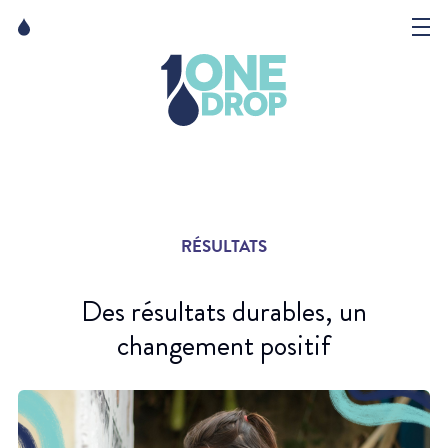
Skip
Skip
to
to
content
navigation
La Fondation
Événements
Nouvelles
RÉSULTATS
Matter of Art
Des résultats durables, un
changement positif