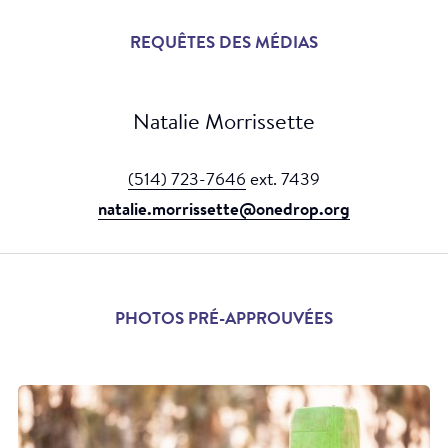
REQUÊTES DES MÉDIAS
Natalie Morrissette
(514) 723-7646
ext. 7439
IYAWI - The Indigenous Youth, Art and Water
natalie.morrissette@onedrop.org
Initiative
PHOTOS PRÉ-APPROUVÉES