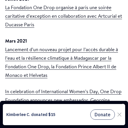
La Fondation One Drop organise à paris une soirée
caritative d’exception en collaboration avec Artcurial et
Ducasse Paris
Mars 2021
Lancement d’un nouveau projet pour l’accès durable à
l’eau et la résilience climatique à Madagascar par la
Fondation One Drop, la Fondation Prince Albert II de
Monaco et Helvetas
In celebration of International Women’s Day, One Drop
Foundation announces new ambassador, Georgina
Ce site web utilise des cookies pour comprendre le trafic sur notre site
Bloomberg (anglais)
et améliorer l’expérience utilisateur. En utilisant notre site web, vous
acceptez tous les cookies conformément à notre politique relative aux
cookies.
En savoir plus.
2020