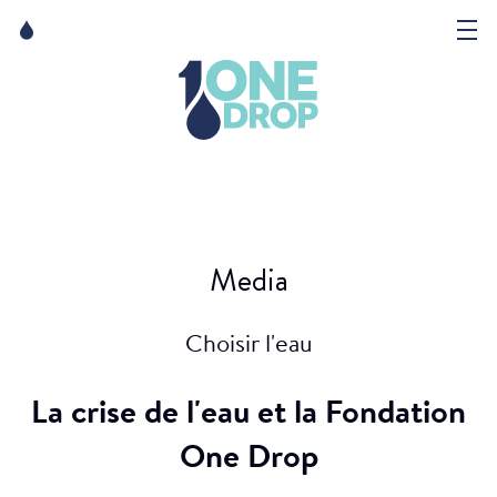
Skip
Skip
to
to
Voici notre histoire | Fondation One Drop
content
navigation
La Fondation
Événements
Nouvelles
Media
Matter of Art
Le pouvoir de l'art | Fondation One Drop
Choisir l'eau
La crise de l'eau et la Fondation
One Drop