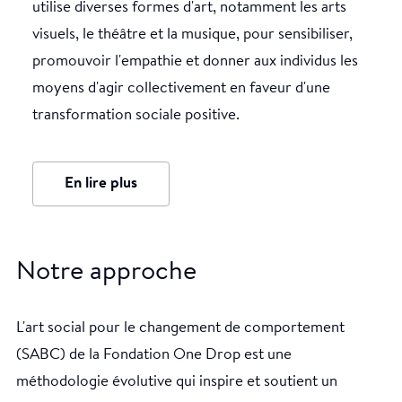
utilise diverses formes d'art, notamment les arts
visuels, le théâtre et la musique, pour sensibiliser,
promouvoir l'empathie et donner aux individus les
moyens d'agir collectivement en faveur d'une
transformation sociale positive.
En lire plus
Les ateliers de réalisation de la fresque ont impliqué
principalement des enfants âgés de 7 à 12 ans et des
adultes âgés de 35 à 50 ans. La fresque est une
Notre approche
occasion de mobiliser tout le monde pour se laver les
mains avec des messages positifs.
L'art social pour le changement de comportement
(SABC) de la Fondation One Drop est une
méthodologie évolutive qui inspire et soutient un