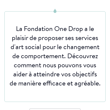
impliquer un artiste dirigeant un groupe, tel que des
adolescents ou des jeunes mères, dans un projet
créatif de fresque. Les participants conçoivent et
La Fondation One Drop a le
créent la fresque en collaboration, ce qui favorise un
sentiment d'appropriation et rend le projet plus
plaisir de proposer ses services
durable et plus efficace. L'art social est donc un outil
d'art social pour le changement
puissant pour favoriser le changement social.
de comportement. Découvrez
comment nous pouvons vous
aider à atteindre vos objectifs
de manière efficace et agréable.