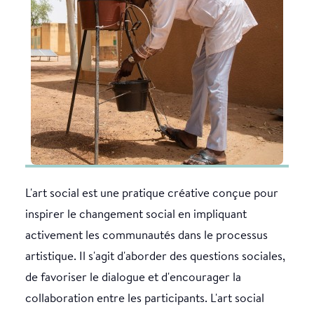
L'art social est une pratique créative conçue pour
Les leaders de changement ont dessiné des croquis au
inspirer le changement social en impliquant
cours de l'atelier, qui ont été intégrés à la peinture
activement les communautés dans le processus
murale, permettant ainsi à la communauté de se
artistique. Il s'agit d'aborder des questions sociales,
rappeler et de pratiquer une bonne hygiène des mains
grâce à des rappels visuels attrayants.
de favoriser le dialogue et d'encourager la
collaboration entre les participants. L'art social