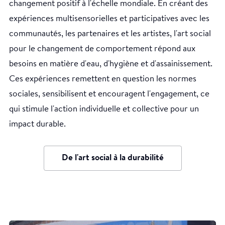
changement positif à l'échelle mondiale. En créant des
expériences multisensorielles et participatives avec les
communautés, les partenaires et les artistes, l'art social
pour le changement de comportement répond aux
Fermer X
besoins en matière d'eau, d'hygiène et d'assainissement.
Ces expériences remettent en question les normes
L'art social est une pratique créative conçue pour
sociales, sensibilisent et encouragent l'engagement, ce
inspirer le changement social en impliquant
qui stimule l'action individuelle et collective pour un
activement les communautés dans le processus
impact durable.
artistique. Il s'agit d'aborder des questions sociales, de
favoriser le dialogue et d'encourager la collaboration
De l'art social à la durabilité
entre les participants. L'art social utilise diverses
formes d'art, notamment les arts visuels, le théâtre et
la musique, pour sensibiliser, promouvoir l'empathie et
donner aux individus les moyens d'agir collectivement
en faveur d'une transformation sociale positive.