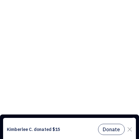
Ce site web utilise des cookies pour comprendre le trafic sur notre site
et améliorer l’expérience utilisateur. En utilisant notre site web, vous
acceptez tous les cookies conformément à notre politique relative aux
cookies.
En savoir plus.