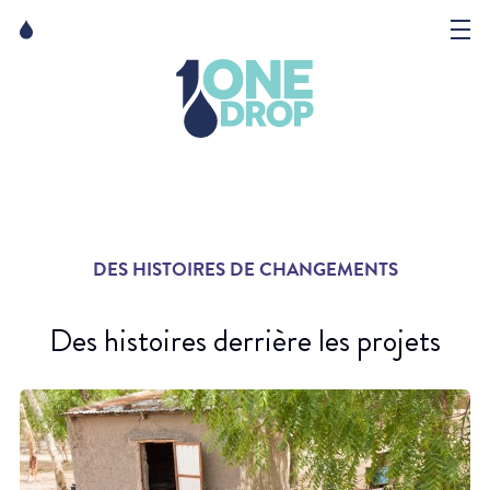
Skip
Skip
to
to
content
navigation
La Fondation
Événements
Nouvelles
DES HISTOIRES DE CHANGEMENTS
Matter of Art
Des histoires derrière les projets