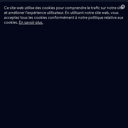
Ce site web utilise des cookies pour comprendre le trafic sur notre site
et améliorer l’expérience utilisateur. En utilisant notre site web, vous
acceptez tous les cookies conformément à notre politique relative aux
cookies.
En savoir plus.
Ne manquez pas
une goutte!
Abonnez-vous à l'infolettre!
Ne manquez pas une goutte,
inscrivez-vous à notre infolettre.
Abonnez-vous!