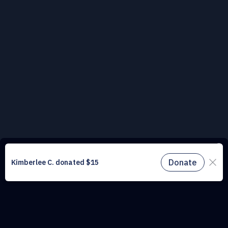
Ce site web utilise des cookies pour comprendre le trafic sur notre site
et améliorer l’expérience utilisateur. En utilisant notre site web, vous
acceptez tous les cookies conformément à notre politique relative aux
cookies.
En savoir plus.
Ne manquez pas