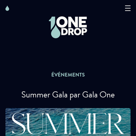
Skip
Skip
to
to
content
navigation
La Fondation
Événements
Nouvelles
ÉVÉNEMENTS
Matter of Art
Summer Gala par Gala One