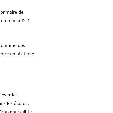
 primaire de
on tombe à 15 %
es, comme des
ncore un obstacle
lever les
ans les écoles.
Drop poursuit le