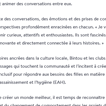
t animer des conversations entre eux.
cite des conversations, des émotions et des prises de c
rspectives profondément enracinées en chacun. « Je vo
nir curieux, attentifs et enthousiastes. Ils sont fasciné
innovante et directement connectée à leurs histoires. »
oires ancrées dans la culture locale, Bintou et les club
ssages qui touchent la communauté et l’incitent à crée
clusif pour répondre aux besoins des filles en matière
l’assainissement et l’hygiène (EAH).
e créer un monde meilleur, il est temps de reconnaître
t et du changement de comportement dans les projets d