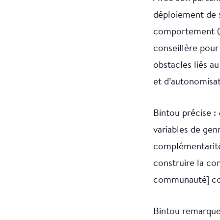
déploiement de 
comportement (S
conseillère pour
obstacles liés a
et d’autonomisa
Bintou précise : «
variables de gen
complémentarité
construire la co
communauté] co
Bintou remarque 