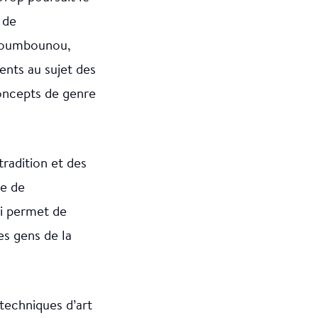
 de
 Soumbounou,
ents au sujet des
concepts de genre
 tradition et des
ce de
i permet de
es gens de la
techniques d’art