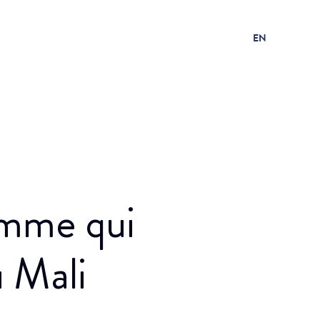
EN
femme qui
u Mali