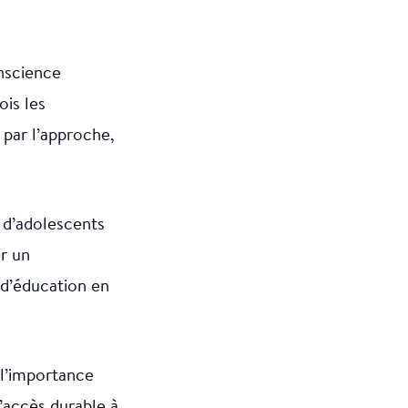
onscience
is les
s par l’approche,
s d’adolescents
r un
 d’éducation en
 l’importance
’accès durable à