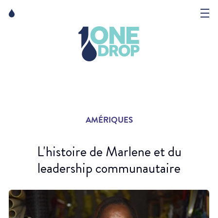
Skip
Skip
to
to
content
navigation
La Fondation
Événements
Nouvelles
AMÉRIQUES
Matter of Art
L'histoire de Marlene et du
leadership communautaire