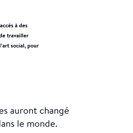
 accès à des
e travailler
’art social, pour
res auront changé
 dans le monde.