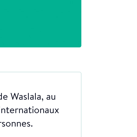
e Waslala, au
 internationaux
rsonnes.