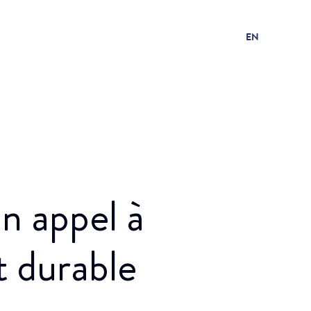
EN
on appel à
t durable