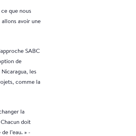
é, ce que nous
 allons avoir une
 l’approche SABC
option de
u Nicaragua, les
rojets, comme la
changer la
 Chacun doit
de l’eau. » -