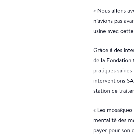
« Nous allons avo
n’avions pas avan
usine avec cette
Grâce à des int
de la Fondation 
pratiques saines 
interventions S
station de traite
« Les mosaïques 
mentalité des me
payer pour son ea