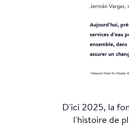
Jermán Vargas, 
Aujourd’hui, prè
services d’eau po
ensemble, dans l
assurer un chan
*Wateraid. Water for Waslala. h
D'ici 2025, la f
l'histoire de 