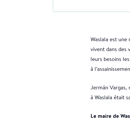
Waslala est une 
vivent dans des v
leurs besoins le
à l’assainissemen
Jermán Vargas, 
à Waslala était s
Le maire de Wasl