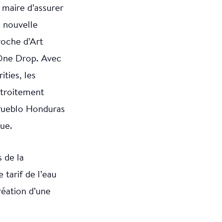
 maire d’assurer
e nouvelle
roche d’Art
One Drop. Avec
ties, les
étroitement
 Pueblo Honduras
que.
 de la
tarif de l’eau
réation d’une