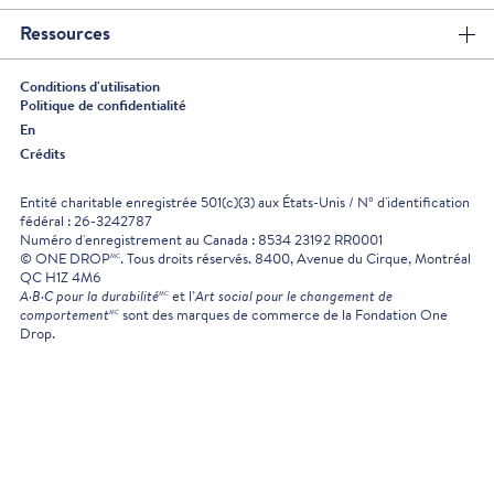
Ressources
Conditions d'utilisation
Politique de confidentialité
En
Crédits
Entité charitable enregistrée 501(c)(3) aux États-Unis / Nº d'identification
fédéral : 26-3242787
Numéro d'enregistrement au Canada : 8534 23192 RR0001
MC
© ONE DROP
. Tous droits réservés. 8400, Avenue du Cirque, Montréal
QC H1Z 4M6
MC
A·B·C pour la durabilité
et l’
Art social pour le changement de
MC
comportement
sont des marques de commerce de la Fondation One
Drop.