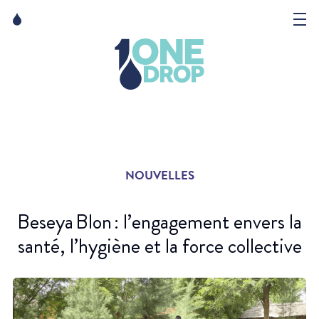
Skip
Skip
to
to
content
navigation
La Fondation
Événements
Nouvelles
NOUVELLES
Matter of Art
Beseya Blon : l’engagement envers la
santé, l’hygiène et la force collective