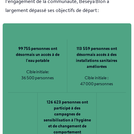
l’engagement de la communauté, Beseya Blon a
largement dépassé ses objectifs de départ :
99 755 personnes ont
113 559 personnes ont
désormais un accès à de
désormais accès à des
l'eau potable
installations sanitaires
améliorées
Cible initiale:
36 500 personnes
Cible initiale :
47 000 personnes
126 623 personnes ont
participé à des
campagnes de
sensibilisation à l'hygiène
et de changement de
comportement