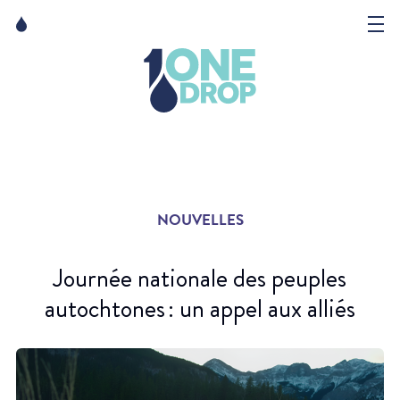
Skip
Skip
to
to
content
navigation
La Fondation
Événements
Nouvelles
NOUVELLES
Matter of Art
Journée nationale des peuples
autochtones : un appel aux alliés