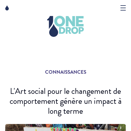
Skip
Skip
to
to
content
navigation
La Fondation
Événements
Nouvelles
CONNAISSANCES
Matter of Art
L'Art social pour le changement de
comportement génère un impact à
long terme