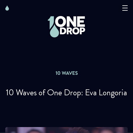
Skip
Skip
to
to
content
navigation
La Fondation
Événements
Nouvelles
10 WAVES
Matter of Art
10 Waves of One Drop: Eva Longoria