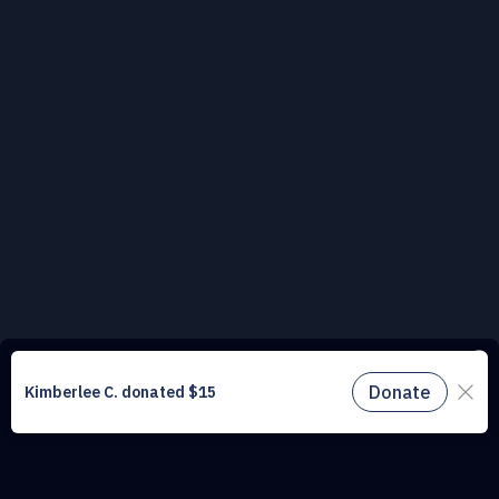
Ce site web utilise des cookies pour comprendre le trafic sur notre site
et améliorer l’expérience utilisateur. En utilisant notre site web, vous
acceptez tous les cookies conformément à notre politique relative aux
cookies.
En savoir plus.