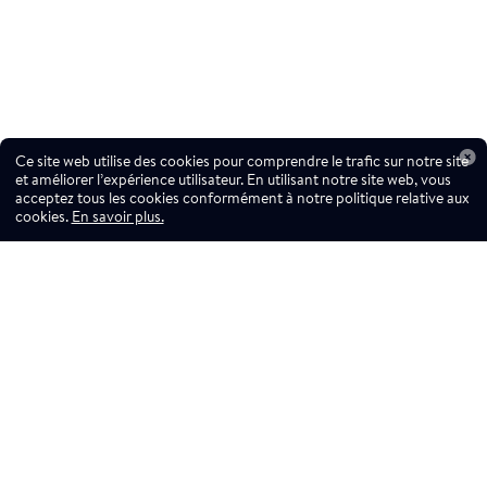
Ce site web utilise des cookies pour comprendre le trafic sur notre site
et améliorer l’expérience utilisateur. En utilisant notre site web, vous
acceptez tous les cookies conformément à notre politique relative aux
cookies.
En savoir plus.
Ne manquez pas
une goutte!
Abonnez-vous à l'infolettre!
Ne manquez pas une goutte,