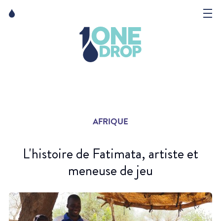
Skip
Skip
to
to
content
navigation
La Fondation
Événements
Nouvelles
AFRIQUE
Matter of Art
L'histoire de Fatimata, artiste et
meneuse de jeu