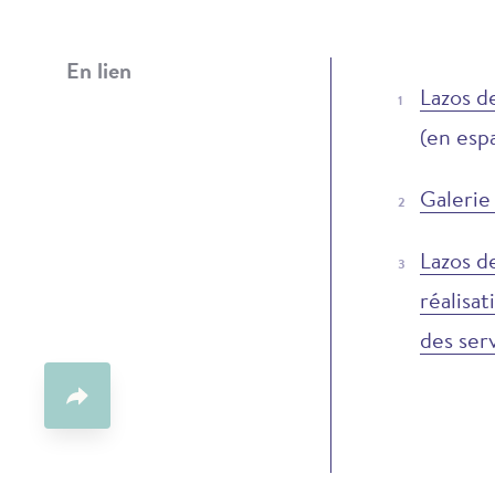
En lien
Lazos d
(en esp
Galerie
Lazos d
réalisa
des ser