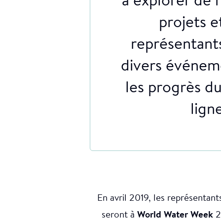
à explorer de n
projets e
représentant
divers événeme
les progrès d
lign
En avril 2019, les représentan
seront à
World Water Week
2