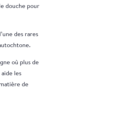
de douche pour
l’une des rares
 autochtone.
igne où plus de
 aide les
matière de