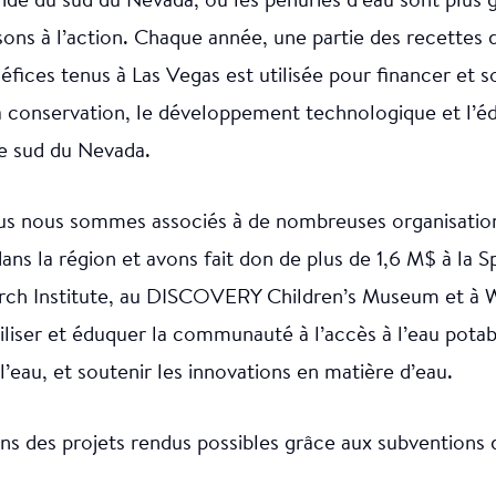
ride du sud du Nevada, où les pénuries d’eau sont plus 
sons à l’action. Chaque année, une partie des recettes 
ices tenus à Las Vegas est utilisée pour financer et s
 la conservation, le développement technologique et l’é
le sud du Nevada.
us nous sommes associés à de nombreuses organisation
ns la région et avons fait don de plus de 1,6 M$ à la S
rch Institute, au DISCOVERY Children’s Museum et à W
biliser et éduquer la communauté à l’accès à l’eau potabl
l’eau, et soutenir les innovations en matière d’eau.
ns des projets rendus possibles grâce aux subventions 