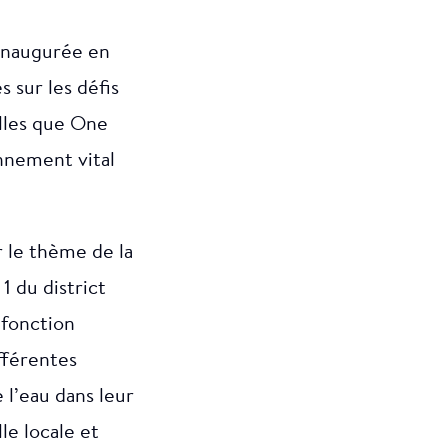
 inaugurée en
 sur les défis
elles que One
nnement vital
 le thème de la
1 du district
 fonction
ifférentes
e l’eau dans leur
lle locale et