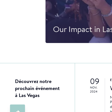
Our Impact in La
09
Découvrez notre
prochain événement
NOV.
2024
à Las Vegas
N
P
d