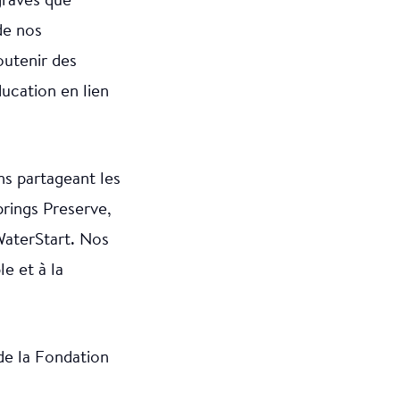
graves que
de nos
outenir des
ducation en lien
s partageant les
prings Preserve,
aterStart. Nos
e et à la
de la Fondation