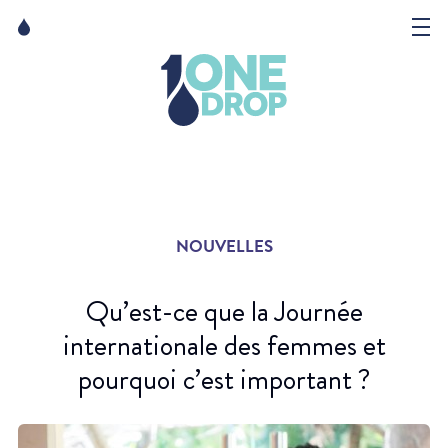
Skip
Skip
to
to
content
navigation
La Fondation
Événements
Nouvelles
NOUVELLES
Matter of Art
Qu’est-ce que la Journée
internationale des femmes et
pourquoi c’est important ?