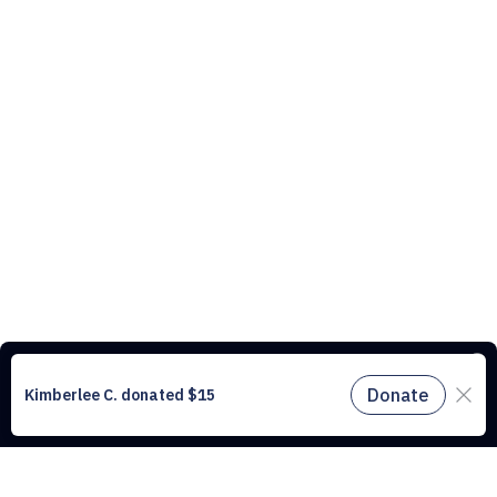
Ce site web utilise des cookies pour comprendre le trafic sur notre site
et améliorer l’expérience utilisateur. En utilisant notre site web, vous
acceptez tous les cookies conformément à notre politique relative aux
cookies.
En savoir plus.