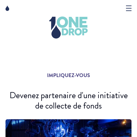
Skip
Skip
to
to
content
navigation
La Fondation
Événements
Nouvelles
IMPLIQUEZ-VOUS
Matter of Art
Devenez partenaire d'une initiative
de collecte de fonds