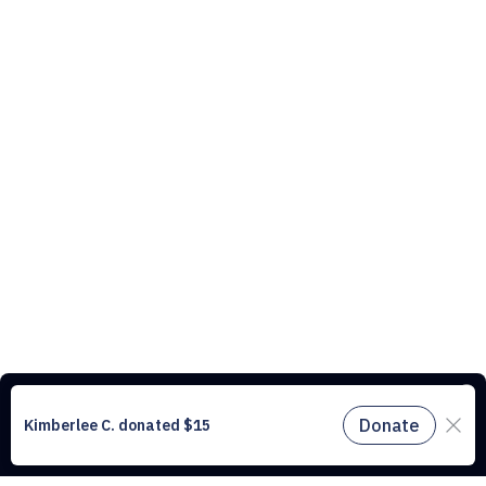
Ce site web utilise des cookies pour comprendre le trafic sur notre site
et améliorer l’expérience utilisateur. En utilisant notre site web, vous
acceptez tous les cookies conformément à notre politique relative aux
cookies.
En savoir plus.