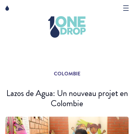
Skip
Skip
to
to
content
navigation
La Fondation
Événements
Nouvelles
COLOMBIE
Matter of Art
Lazos de Agua: Un nouveau projet en
Colombie