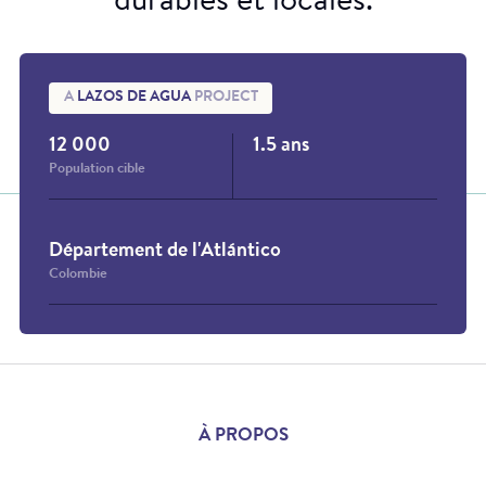
durables et locales.
A
LAZOS DE AGUA
PROJECT
12 000
1.5 ans
Population cible
Département de l'Atlántico
Colombie
À PROPOS