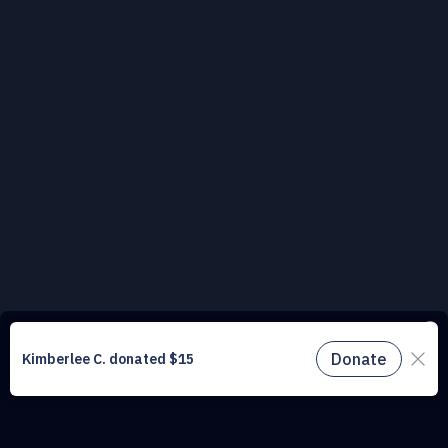
Ce site web utilise des cookies pour comprendre le trafic sur notre site
et améliorer l’expérience utilisateur. En utilisant notre site web, vous
acceptez tous les cookies conformément à notre politique relative aux
cookies.
En savoir plus.