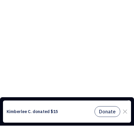
Ce site web utilise des cookies pour comprendre le trafic sur notre site
et améliorer l’expérience utilisateur. En utilisant notre site web, vous
acceptez tous les cookies conformément à notre politique relative aux
cookies.
En savoir plus.