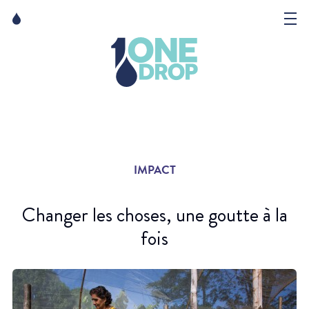
Skip
Skip
to
to
content
navigation
La Fondation
Événements
Nouvelles
IMPACT
Matter of Art
Changer les choses, une goutte à la
fois