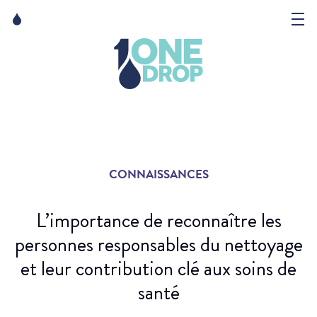
Skip
Skip
to
to
content
navigation
La Fondation
Événements
Nouvelles
CONNAISSANCES
Matter of Art
L’importance de reconnaître les
personnes responsables du nettoyage
et leur contribution clé aux soins de
santé