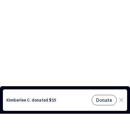
Ce site web utilise des cookies pour comprendre le trafic sur notre site
et améliorer l’expérience utilisateur. En utilisant notre site web, vous
acceptez tous les cookies conformément à notre politique relative aux
cookies.
En savoir plus.