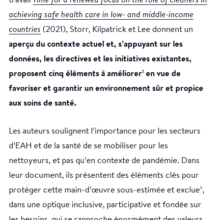
travail
Time for a renewed focus on the role of cleaners in
achieving safe health care in low- and middle-income
countries
(2021), Storr, Kilpatrick et Lee donnent un
aperçu du contexte actuel et, s’appuyant sur les
données, les directives et les initiatives existantes,
proposent cinq éléments à améliorer
en vue de
2
favoriser et garantir un environnement sûr et propice
aux soins de santé.
Les auteurs soulignent l’importance pour les secteurs
d’EAH et de la santé de se mobiliser pour les
nettoyeurs, et pas qu’en contexte de pandémie. Dans
leur document, ils présentent des éléments clés pour
protéger cette main-d’œuvre sous-estimée et exclue
,
3
dans une optique inclusive, participative et fondée sur
les besoins, qui se rapproche énormément des valeurs