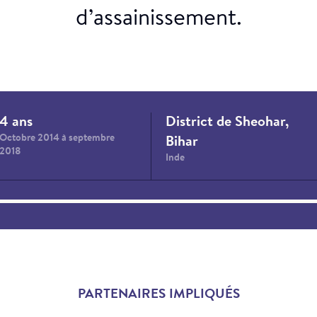
d’assainissement.
 rue
4 ans
District de Sheohar,
Octobre 2014 à septembre
Bihar
2018
Inde
PARTENAIRES IMPLIQUÉS