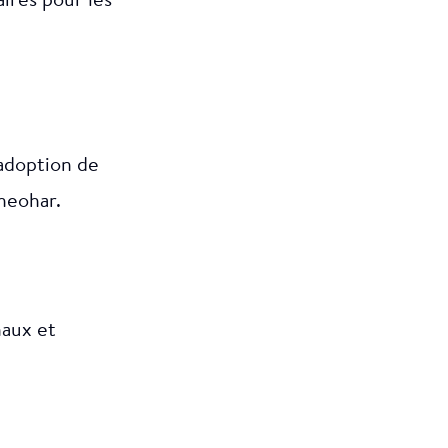
aires pour les
’adoption de
Sheohar.
naux et