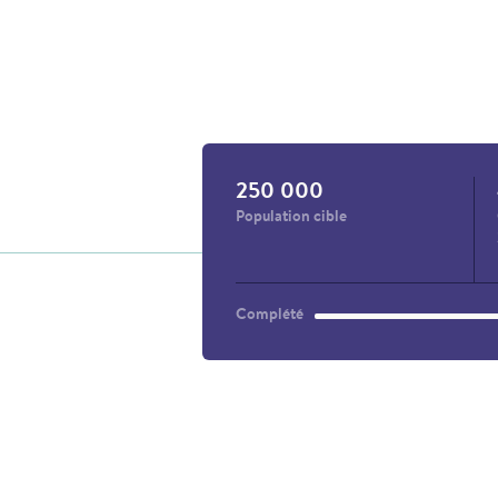
Théâtre de
250 000
Population cible
Complété