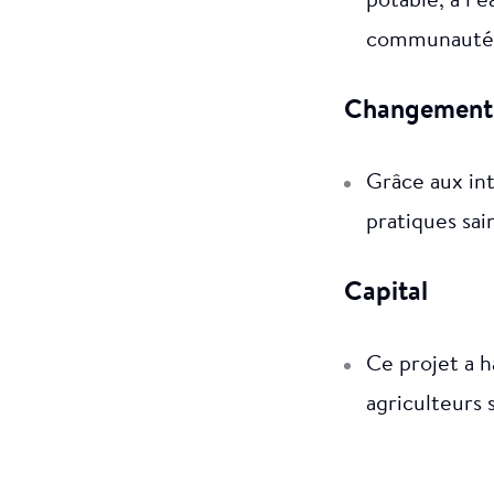
potable, à l’e
communautés 
Changement
Grâce aux int
pratiques sain
Capital
Ce projet a h
agriculteurs 