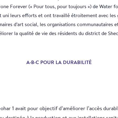
one Forever (« Pour tous, pour toujours ») de Water f
t uni leurs efforts et ont travaillé étroitement avec l
enaires d’art social, les organisations communautaires e
sanitaires
iorer la qualité de vie des résidents du district de She
A∙B∙C POUR LA DURABILITÉ
ohar 1 avait pour objectif d’améliorer l’accès durabl