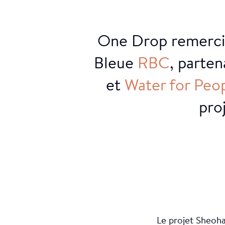
One Drop remerc
Projection
Bleue
RBC
, parten
et
Water
for
Peo
pro
Le projet Sheoha