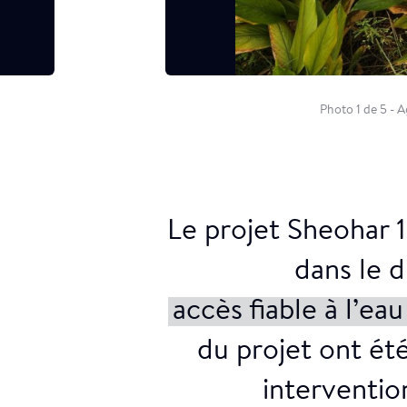
Pistolets 
Photo 1 de 5 - A
Le projet Sheohar 1
dans le d
accès fiable à l’eau
du projet ont été
interventio