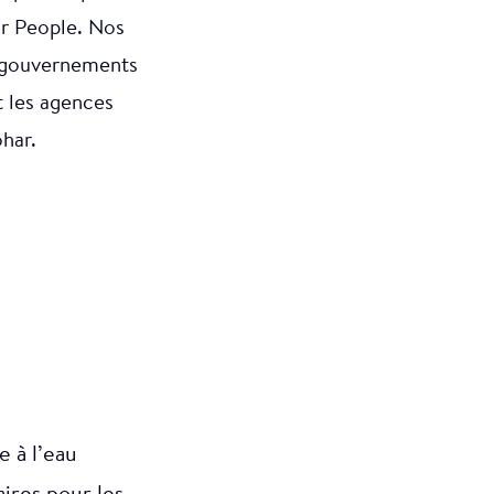
or People. Nos
es gouvernements
t les agences
ohar.
e à l’eau