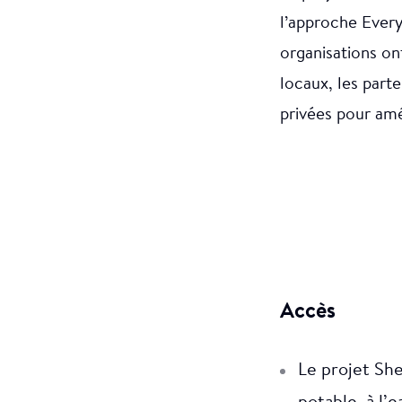
l’approche Every
organisations on
locaux, les part
Serviettes 
privées pour amél
Accès
Le projet She