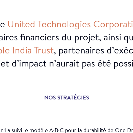
ie
United
Technologies
Corporat
 de film
aires financiers du projet, ainsi 
ple
India
Trust
, partenaires d’exéc
jet d’impact n’aurait pas été possi
NOS STRATÉGIES
r 1 a suivi le modèle A∙B∙C pour la durabilité de One Dr