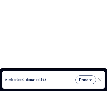
Ce site web utilise des cookies pour comprendre le trafic sur notre site
et améliorer l’expérience utilisateur. En utilisant notre site web, vous
acceptez tous les cookies conformément à notre politique relative aux
cookies.
En savoir plus.