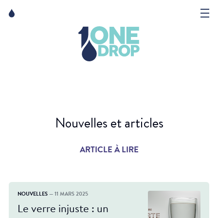
Skip
Skip
to
to
content
navigation
La Fondation
Événements
Nouvelles
Nouvelles et articles
Matter of Art
ARTICLE À LIRE
NOUVELLES
— 11 MARS 2025
Le verre injuste : un