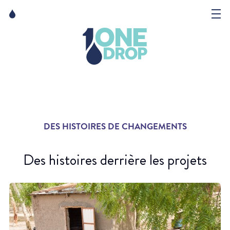
Skip
Skip
to
to
content
navigation
La Fondation
Événements
Nouvelles
DES HISTOIRES DE CHANGEMENTS
Matter of Art
Des histoires derrière les projets