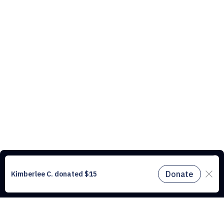
Ce site web utilise des cookies pour comprendre le trafic sur notre site
et améliorer l’expérience utilisateur. En utilisant notre site web, vous
acceptez tous les cookies conformément à notre politique relative aux
cookies.
En savoir plus.